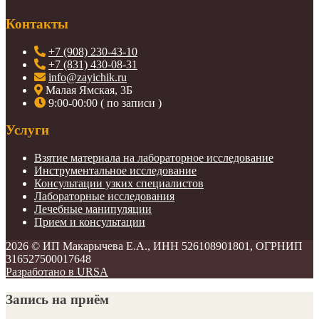
Контакты
+7 (908) 230-43-10
+7 (831) 430-08-31
info@zayichik.ru
Малая Ямская, 3Б
9:00-00:00 ( по записи )
Услуги
Взятие материала на лабораторное исследование
Инструментальное исследование
Консультации узких специалистов
Лабораторные исследования
Лечебные манипуляции
Прием и консультации
2026 ©
ИП Макарычева Е.А., ИНН 526108901801, ОГРНИП
316527500017648
Разработано в URSA
Запись на приём