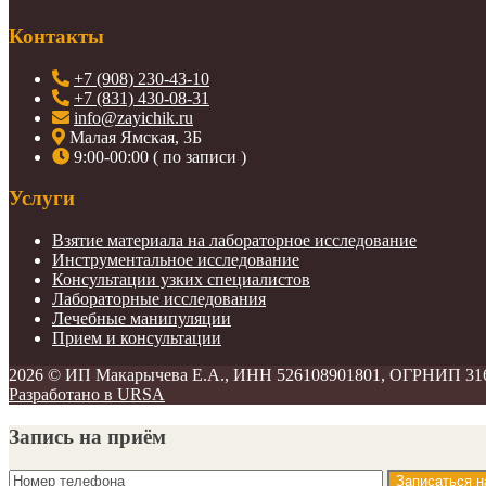
Контакты
+7 (908) 230-43-10
+7 (831) 430-08-31
info@zayichik.ru
Малая Ямская, 3Б
9:00-00:00 ( по записи )
Услуги
Взятие материала на лабораторное исследование
Инструментальное исследование
Консультации узких специалистов
Лабораторные исследования
Лечебные манипуляции
Прием и консультации
2026 ©
ИП Макарычева Е.А., ИНН 526108901801, ОГРНИП 31
Разработано в URSA
Запись на приём