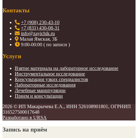
Контакты
+7 (908) 230-43-10
+7 (831) 430-08-31
info@zayichik.ru
Малая Ямская, 3Б
9:00-00:00 ( по записи )
Услуги
Взятие материала на лабораторное исследование
Инструментальное исследование
Консультации узких специалистов
Лабораторные исследования
Лечебные манипуляции
Прием и консультации
2026 ©
ИП Макарычева Е.А., ИНН 526108901801, ОГРНИП
316527500017648
Разработано в URSA
Запись на приём