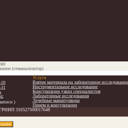
ор)
вание (геманализатор)
Услуги
Взятие материала на лабораторное исследовани
-10
Инструментальное исследование
-31
Консультации узких специалистов
u
Лабораторные исследования
3Б
Лечебные манипуляции
записи )
Прием и консультации
ОГРНИП 316527500017648