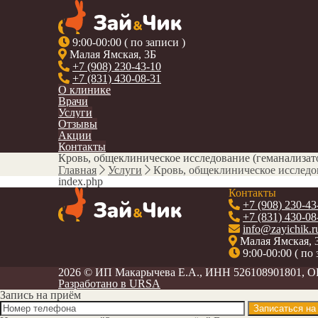
9:00-00:00 ( по записи )
Малая Ямская, 3Б
+7 (908) 230-43-10
+7 (831) 430-08-31
О клинике
Врачи
Услуги
Отзывы
Акции
Контакты
Кровь, общеклиническое исследование (геманализат
Главная
Услуги
Кровь, общеклиническое исследо
index.php
Контакты
+7 (908) 230-43
+7 (831) 430-08
info@zayichik.r
Малая Ямская, 
9:00-00:00 ( по 
2026 ©
ИП Макарычева Е.А., ИНН 526108901801, 
Разработано в URSA
Запись на приём