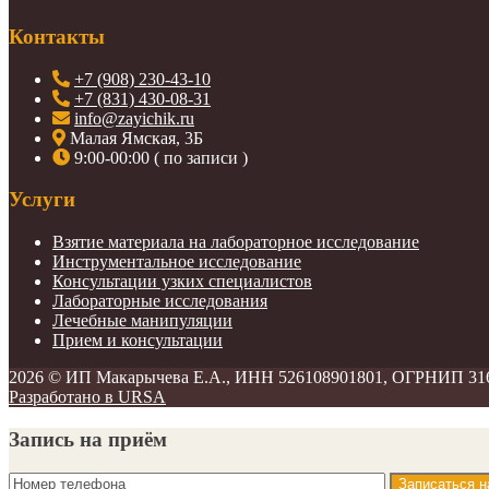
Контакты
+7 (908) 230-43-10
+7 (831) 430-08-31
info@zayichik.ru
Малая Ямская, 3Б
9:00-00:00 ( по записи )
Услуги
Взятие материала на лабораторное исследование
Инструментальное исследование
Консультации узких специалистов
Лабораторные исследования
Лечебные манипуляции
Прием и консультации
2026 ©
ИП Макарычева Е.А., ИНН 526108901801, ОГРНИП 31
Разработано в URSA
Запись на приём